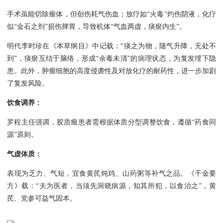
手术虽能切除瘤体，但创伤耗气伤血；放疗如
“火毒”灼伤阴液，化疗
似“金石之剂”损伤脾胃，导致机体“气血两虚，痰瘀内生”。
明代李时珍在《本草纲目》中记载：
“痰之为物，随气升降，无处不
到”，痰瘀互结于脑络，形成“余毒未清”的病理状态，为复发埋下隐
患。此外，肿瘤细胞的高度侵袭性及对放化疗的耐药性，进一步加剧
了复发风险。
饮食调养：
罗程主任强调，胶质瘤患者需根据体质分型调整饮食，遵循
“药食同
源”原则。
气虚体质：
表现为乏力、气短，宜食黄芪炖鸡、山药粥等补气之品。《千金要
方》载：
“夫为医者，当须先洞晓病源，知其所犯，以食治之”，黄
芪、党参可益气固本。