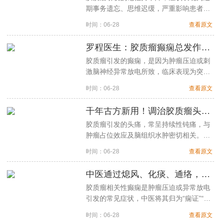
期事务遗忘、思维迟缓，严重影响患者生
活质量。成都海大中医肿瘤医院罗程主任
时间：06-28
查看原文
结合多年临床···
罗程医生：胶质瘤癫痫总发作！莫慌，4类中药组方控制发作频率
胶质瘤引发的癫痫，是因为肿瘤压迫或刺
激脑神经异常放电所致，临床表现为突然
昏倒、四肢抽搐等症状……
时间：06-28
查看原文
千年古方新用！调治胶质瘤头痛有妙招，罗程医生：3味中药缓解脑部淤堵
胶质瘤引发的头痛，常呈持续性钝痛，与
肿瘤占位效应及脑组织水肿密切相关。中
医认为此症属"脑络瘀阻"范畴……
时间：06-28
查看原文
中医通过熄风、化痰、通络，层层递进的改善胶质瘤引起的癫痫症状
胶质瘤相关性癫痫是肿瘤压迫或异常放电
引发的常见症状，中医将其归为“痫证”“抽
搐”范畴。《黄帝内经》云：“阳气者，精
时间：06-28
查看原文
则养神···