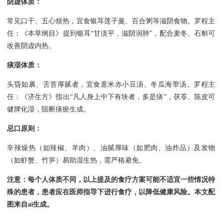
阴虚体质：
常见口干、五心烦热，宜食银耳莲子羹、百合粥等滋阴食物。
罗程主
任：
《本草纲目》提到银耳
“甘淡平，滋阴润肺”，配合麦冬、石斛可
改善阴虚内热。
痰湿体质：
头昏如裹、舌苔厚腻者，宜食薏米赤小豆汤、冬瓜海带汤。
罗程主
任：
《济生方》指出
“凡人身上中下有块者，多是痰”，茯苓、陈皮可
健脾化湿，阻断痰瘀生成。
忌口原则：
辛辣燥热（如辣椒、羊肉）、油腻厚味（如肥肉、油炸品）及发物
（如虾蟹、竹笋）易助湿生热，需严格避免。
注意：每个人体质不同，以上提及的食疗方案可能不适宜一些情况特
殊的患者，患者应在医师指导下进行食疗，以降低健康风险。本文配
图来自
生成。
ai