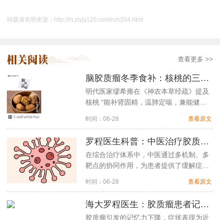
转载请表明来源：
http://m.zlyjy120.com/nzl/204.html
查看更多 >>
脑胶质瘤冬季食补：核桃的三种极简吃法
明代医家缪希雍在《神农本草经疏》提及
核桃 “能补肾固精，温肺定喘，兼能健
脑”……
时间：06-28
查看原文
罗程医生科普：中医治疗胶质瘤，缓解头痛，降低癫痫发作频率，改善认知功能障碍
在综合治疗体系中，中医通过多机制、多
靶点的协同作用，为患者提供了缓解症
状、改善生活质量的治疗新思路……
时间：06-28
查看原文
海大罗程医生：胶质瘤患者记忆力下降别慌！中医有益智开窍法
胶质瘤引发的记忆力下降，症状表现为近