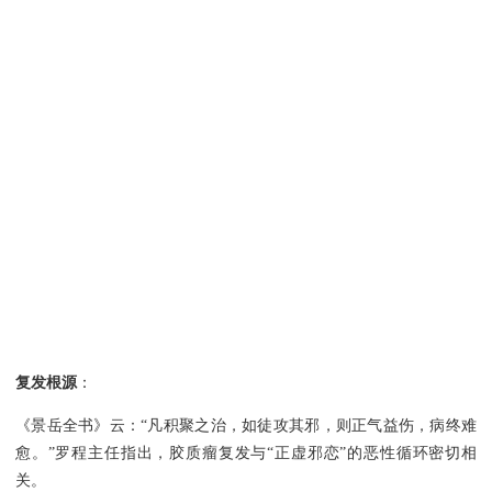
复发根源
：
《景岳全书》云：
“凡积聚之治，如徒攻其邪，则正气益伤，病终难
愈。”罗程主任指出，胶质瘤复发与“正虚邪恋”的恶性循环密切相
关。