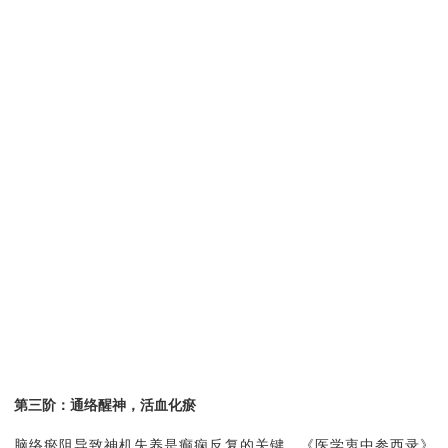
第三阶：通络醒神，活血化瘀
脑络瘀阻导致神机失养是癫痫反复的关键。《医学衷中参西录》