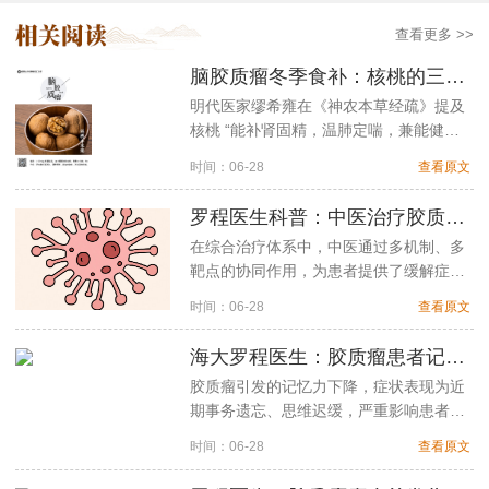
查看更多 >>
脑胶质瘤冬季食补：核桃的三种极简吃法
明代医家缪希雍在《神农本草经疏》提及
核桃 “能补肾固精，温肺定喘，兼能健
脑”……
时间：06-28
查看原文
罗程医生科普：中医治疗胶质瘤，缓解头痛，降低癫痫发作频率，改善认知功能障碍
在综合治疗体系中，中医通过多机制、多
靶点的协同作用，为患者提供了缓解症
状、改善生活质量的治疗新思路……
时间：06-28
查看原文
海大罗程医生：胶质瘤患者记忆力下降别慌！中医有益智开窍法
胶质瘤引发的记忆力下降，症状表现为近
期事务遗忘、思维迟缓，严重影响患者生
活质量。成都海大中医肿瘤医院罗程主任
时间：06-28
查看原文
结合多年临床···