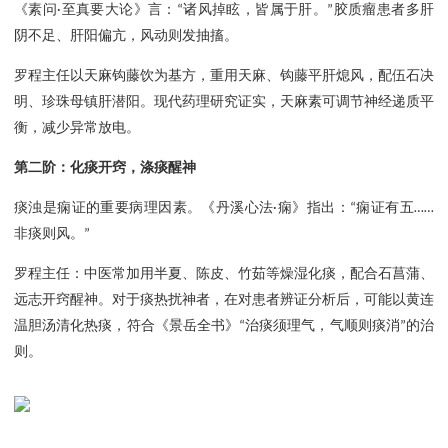
《素问
至真要大论》言：
诸风掉眩，皆属于肝。
胶质瘤患者多肝
·
“
”
阴不足、肝阳偏亢，风动则发抽搐。
罗程主任以天麻钩藤饮为基方，重用天麻、钩藤平肝熄风，配伍石决
明、珍珠母镇肝潜阳。现代药理研究证实，天麻素可调节神经递质平
衡，减少异常放电。
第二阶：化痰开窍，涤痰醒神
痰浊是痫证的重要病理因素。《丹溪心法
痫》指出：
痫证有五
·
“
……
非痰则风。
”
罗程主任
：中医
常加用半夏、陈皮、竹茹等燥湿化痰，配合石菖蒲、
远志开窍醒神。对于痰热扰神者，
在对患者辨证分析后，可能
以黄连
温胆汤清化热痰，符合《景岳全书》
治痰须理气，气顺则痰消
的治
“
”
则。