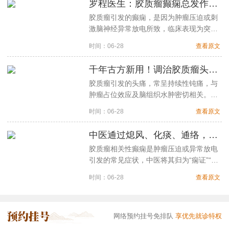
罗程医生：胶质瘤癫痫总发作！莫慌，4类中药组方控制发作频率
胶质瘤引发的癫痫，是因为肿瘤压迫或刺
激脑神经异常放电所致，临床表现为突然
昏倒、四肢抽搐等症状……
时间：06-28
查看原文
千年古方新用！调治胶质瘤头痛有妙招，罗程医生：3味中药缓解脑部淤堵
胶质瘤引发的头痛，常呈持续性钝痛，与
肿瘤占位效应及脑组织水肿密切相关。中
医认为此症属"脑络瘀阻"范畴……
时间：06-28
查看原文
中医通过熄风、化痰、通络，层层递进的改善胶质瘤引起的癫痫症状
胶质瘤相关性癫痫是肿瘤压迫或异常放电
引发的常见症状，中医将其归为“痫证”“抽
搐”范畴。《黄帝内经》云：“阳气者，精
时间：06-28
查看原文
则养神···
网络预约挂号免排队
享优先就诊特权