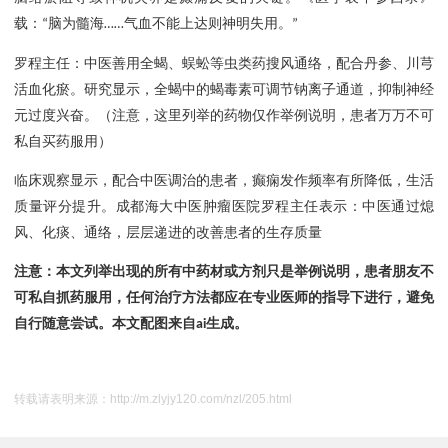
载：
脑为髓海
气血不能上达则神明失用。
“
……
”
罗程主任
：中医
善用全蝎、蜈蚣等虫类药搜风通络，配合丹参、川芎
活血化瘀。研究显示，全蝎中的蝎毒素可调节钠离子通道，抑制神经
元过度兴奋。
（注意，这里列举的药物仅作举例说明，患者万万不可
私自买药服用）
临床观察显示，
配合中医调治的
患者
，
癫痫发作频率
有所
降低，生活
质量评分提升。
成都海大中医肿瘤医院罗程主任
表示：
中医通过
熄
风、化痰、通络
，
层层递进的改善患者的生存质量
注意：本文列举出现的所有中药材或方剂只是举例说明，患者朋友不
可私自抓药服用，任何治疗方法都应在专业医师的指导下进行，避免
自行随意尝试。本文配图来自
生成。
ai
转载请表明来源：
http://m.zlyjy120.com/nzl/205.html