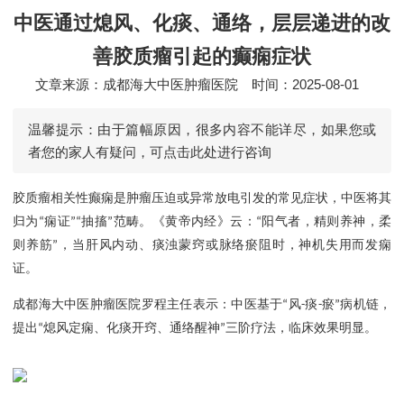
中医通过熄风、化痰、通络，层层递进的改
善胶质瘤引起的癫痫症状
文章来源：成都海大中医肿瘤医院
时间：2025-08-01
温馨提示：由于篇幅原因，很多内容不能详尽，如果您或
者您的家人有疑问，可点击此处进行咨询
胶质瘤相关性癫痫是肿瘤压迫或异常放电引发的常见症状，中医将其
归为
痫证
抽搐
范畴。《黄帝内经》云：
阳气者，精则养神，柔
“
”“
”
“
则养筋
，当肝风内动、痰浊蒙窍或脉络瘀阻时，神机失用而发痫
”
证。
成都海大中医肿瘤医院罗程主任
表示：中医
基于
风
痰
瘀
病机链，
“
-
-
”
提出
熄风定痫、化痰开窍、通络醒神
三阶疗法，临床
效果明
显。
“
”